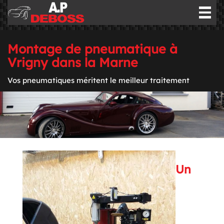
Togg
navig
Montage de pneumatique à
Vrigny dans la Marne
Vos pneumatiques méritent le meilleur traitement
Un